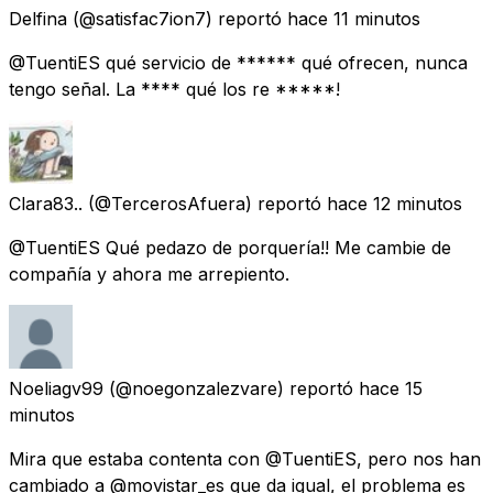
Delfina
(@satisfac7ion7) reportó
hace 11 minutos
@TuentiES qué servicio de ****** qué ofrecen, nunca
tengo señal. La **** qué los re *****!
Clara83..
(@TercerosAfuera) reportó
hace 12 minutos
@TuentiES Qué pedazo de porquería!! Me cambie de
compañía y ahora me arrepiento.
Noeliagv99
(@noegonzalezvare) reportó
hace 15
minutos
Mira que estaba contenta con @TuentiES, pero nos han
cambiado a @movistar_es que da igual, el problema es