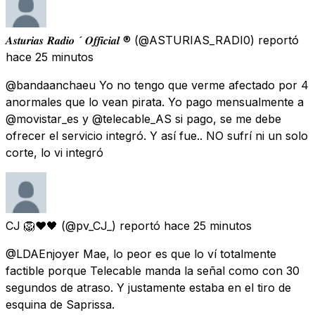
𝑨𝒔𝒕𝒖𝒓𝒊𝒂𝒔 𝑹𝒂𝒅𝒊𝒐  𝑶𝒇𝒇𝒊𝒄𝒊𝒂𝒍 ®
(@ASTURIAS_RADI0) reportó
hace 25 minutos
@bandaanchaeu Yo no tengo que verme afectado por 4
anormales que lo vean pirata. Yo pago mensualmente a
@movistar_es y @telecable_AS si pago, se me debe
ofrecer el servicio integró. Y así fue.. NO sufrí ni un solo
corte, lo vi integró
CJ 🦁❤️🖤
(@pv_CJ_) reportó
hace 25 minutos
@LDAEnjoyer Mae, lo peor es que lo ví totalmente
factible porque Telecable manda la señal como con 30
segundos de atraso. Y justamente estaba en el tiro de
esquina de Saprissa.