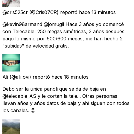
@cris525cr
(@Cris07CR) reportó
hace 13 minutos
@kevin98armand @jomugil Hace 3 años yo comencé
con Telecable, 250 megas simétricas, 3 años después
pago lo mismo por 600/600 megas, me han hecho 2
"subidas" de velocidad gratis.
Ali
(@ali_ovi) reportó
hace 18 minutos
Debo ser la única panoli que se da de baja en
@telecable_AS y le cortan la tele... Otras personas
llevan años y años datos de baja y ahí siguen con todos
los canales. 🥺