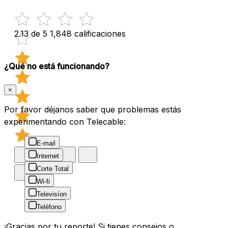
2.13 de 5
1,848 calificaciones
¿Qué no está funcionando?
×
Por favor déjanos saber que problemas estás
experimentando con Telecable:
E-mail
Internet
Corte Total
Wi-fi
Televisíon
Teléfono
¡Gracias por tu reporte! Si tienes consejos o