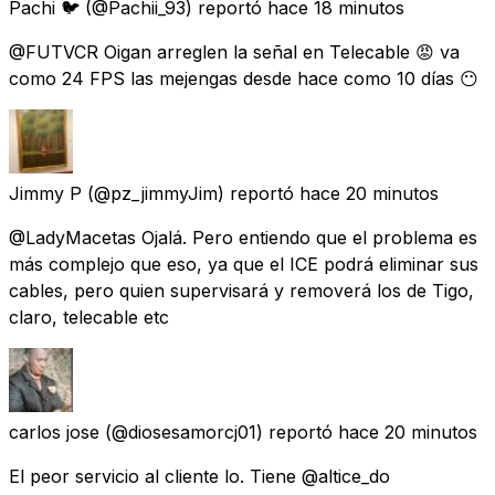
Pachi 🐦
(@Pachii_93) reportó
hace 18 minutos
@FUTVCR Oigan arreglen la señal en Telecable 😡 va
como 24 FPS las mejengas desde hace como 10 días 😶
Jimmy P
(@pz_jimmyJim) reportó
hace 20 minutos
@LadyMacetas Ojalá. Pero entiendo que el problema es
más complejo que eso, ya que el ICE podrá eliminar sus
cables, pero quien supervisará y removerá los de Tigo,
claro, telecable etc
carlos jose
(@diosesamorcj01) reportó
hace 20 minutos
El peor servicio al cliente lo. Tiene @altice_do