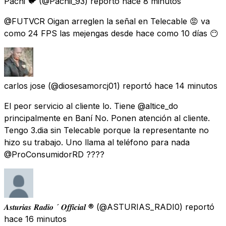
Pachi 🐦
(@Pachii_93) reportó
hace 8 minutos
@FUTVCR Oigan arreglen la señal en Telecable 😡 va
como 24 FPS las mejengas desde hace como 10 días 😶
carlos jose
(@diosesamorcj01) reportó
hace 14 minutos
El peor servicio al cliente lo. Tiene @altice_do
principalmente en Baní No. Ponen atención al cliente.
Tengo 3.dia sin Telecable porque la representante no
hizo su trabajo. Uno llama al teléfono para nada
@ProConsumidorRD ????
𝑨𝒔𝒕𝒖𝒓𝒊𝒂𝒔 𝑹𝒂𝒅𝒊𝒐  𝑶𝒇𝒇𝒊𝒄𝒊𝒂𝒍 ®
(@ASTURIAS_RADI0) reportó
hace 16 minutos