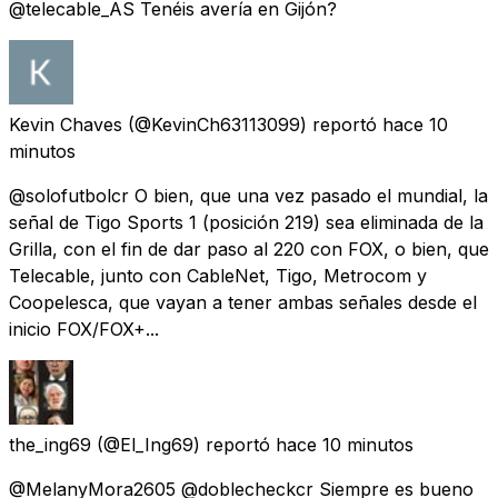
@telecable_AS Tenéis avería en Gijón?
Kevin Chaves
(@KevinCh63113099) reportó
hace 10
minutos
@solofutbolcr O bien, que una vez pasado el mundial, la
señal de Tigo Sports 1 (posición 219) sea eliminada de la
Grilla, con el fin de dar paso al 220 con FOX, o bien, que
Telecable, junto con CableNet, Tigo, Metrocom y
Coopelesca, que vayan a tener ambas señales desde el
inicio FOX/FOX+...
the_ing69
(@El_Ing69) reportó
hace 10 minutos
@MelanyMora2605 @doblecheckcr Siempre es bueno