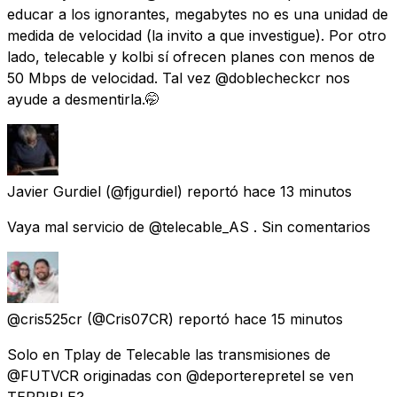
educar a los ignorantes, megabytes no es una unidad de
medida de velocidad (la invito a que investigue). Por otro
lado, telecable y kolbi sí ofrecen planes con menos de
50 Mbps de velocidad. Tal vez @doblecheckcr nos
ayude a desmentirla.🤭
Javier Gurdiel
(@fjgurdiel) reportó
hace 13 minutos
Vaya mal servicio de @telecable_AS . Sin comentarios
@cris525cr
(@Cris07CR) reportó
hace 15 minutos
Solo en Tplay de Telecable las transmisiones de
@FUTVCR originadas con @deporterepretel se ven
TERRIBLE?