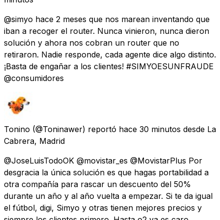
@simyo hace 2 meses que nos marean inventando que
iban a recoger el router. Nunca vinieron, nunca dieron
solución y ahora nos cobran un router que no
retiraron. Nadie responde, cada agente dice algo distinto.
¡Basta de engañar a los clientes! #SIMYOESUNFRAUDE
@consumidores
Tonino
(@Toninawer) reportó
hace 30 minutos
desde
La
Cabrera, Madrid
@JoseLuisTodoOK @movistar_es @MovistarPlus Por
desgracia la única solución es que hagas portabilidad a
otra compañía para rascar un descuento del 50%
durante un año y al año vuelta a empezar. Si te da igual
el fútbol, digi, Simyo y otras tienen mejores precios y
siempre los clientes primero. Hasta o2 ya es caro.