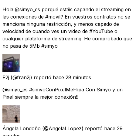
Hola @simyo_es porqué estáis capando el streaming en
las conexiones de #movil? En vuestros contratos no se
menciona ninguna restricción, y menos capado de
velocidad de cuando ves un vídeo de #YouTube o
cualquier plataforma de streaming. He comprobado que
no pasa de 5Mb #simyo
F2j
(@fran2j) reportó
hace 28 minutos
@simyo_es #simyoConPixelMeFlipa Con Simyo y un
Pixel siempre la mejor conexión!!
Ángela Londoño
(@AngelaLLopez) reportó
hace 29
minutos