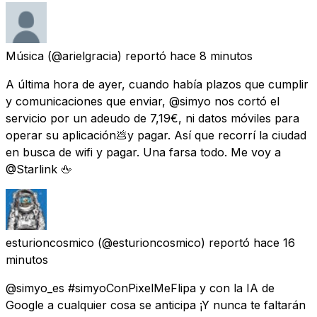
Música
(@arielgracia) reportó
hace 8 minutos
A última hora de ayer, cuando había plazos que cumplir
y comunicaciones que enviar, @simyo nos cortó el
servicio por un adeudo de 7,19€, ni datos móviles para
operar su aplicación💩y pagar. Así que recorrí la ciudad
en busca de wifi y pagar. Una farsa todo. Me voy a
@Starlink 🖕
esturioncosmico
(@esturioncosmico) reportó
hace 16
minutos
@simyo_es #simyoConPixelMeFlipa y con la IA de
Google a cualquier cosa se anticipa ¡Y nunca te faltarán