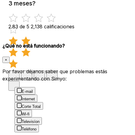
3 meses?
2.83 de 5
2,138 calificaciones
¿Qué no está funcionando?
×
Por favor déjanos saber que problemas estás
experimentando con Simyo:
E-mail
Internet
Corte Total
Wi-fi
Televisíon
Teléfono