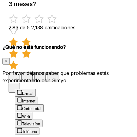
3 meses?
2.83 de 5
2,138 calificaciones
¿Qué no está funcionando?
×
Por favor déjanos saber que problemas estás
experimentando con Simyo:
E-mail
Internet
Corte Total
Wi-fi
Televisíon
Teléfono