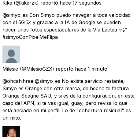
Kike
(@kikerzk) reportó
hace 17 segundos
@simyo_es Con Simyo puedo navegar a toda velocidad
con el 5G 🚀 y gracias a la IA de Google se pueden
hacer unas fotos espectaculares de la Vía Láctea ✨🌌
#simyoConPixelMeFlipa
Milesio
(@MilesioGZX) reportó
hace 1 minuto
@ohcahihrae @simyo_es No existe servicio restante,
Simyo es Orange con otra marca, de hecho te factura
Orange Spagne SAU, y si es de la configuración, en este
caso del APN, si te vas igual, guay, pero revisa lo que
está anclado en mi perfil. Lo de "cobertura residual" es
un mito.