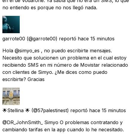
en el de Vodafone. Ya sabía que no era un SMS, lo que
no entiendo es porque no nos llegó nada.
garrote00
(@garrote00) reportó
hace 15 minutos
Hola @simyo_es , no puedo escribirte mensajes.
Necesito que solucionen un problema en el cual estoy
recibiendo SMS en mi número de Movistar relacionado
con clientes de Simyo. ¿Me dices como puedo
escribirte? Gracias
🌟Stellina 🌟
(@57palestinest) reportó
hace 15 minutos
@DR_JohnSmith_ Simyo O problemas contratando y
cambiando tarifas en la app cuando lo he necesitado.