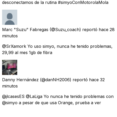
desconectamos de la rutina #simyoConMotorolaMola
Marc "Suzu" Fabregas
(@Suzu_coach) reportó
hace 28
minutos
@SrXamork Yo uso simyo, nunca he tenido problemas,
29,99 al mes 1gb de fibra
Danny Hernández
(@danNH2006) reportó
hace 32
minutos
@jlcasesES @LaLiga Yo nunca he tenido problemas con
@simyo a pesar de que usa Orange, prueba a ver