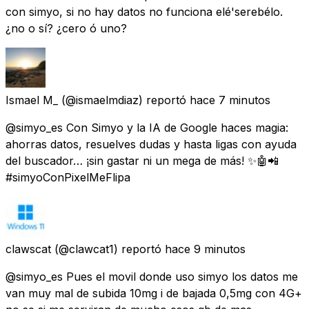
con simyo, si no hay datos no funciona elé'serebélo.
¿no o sí? ¿cero ó uno?
Ismael M_
(@ismaelmdiaz) reportó
hace 7 minutos
@simyo_es Con Simyo y la IA de Google haces magia:
ahorras datos, resuelves dudas y hasta ligas con ayuda
del buscador… ¡sin gastar ni un mega de más! ✨🤖📲
#simyoConPixelMeFlipa
clawscat
(@clawcat1) reportó
hace 9 minutos
@simyo_es Pues el movil donde uso simyo los datos me
van muy mal de subida 10mg i de bajada 0,5mg con 4G+