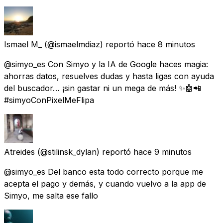
Ismael M_
(@ismaelmdiaz) reportó
hace 8 minutos
@simyo_es Con Simyo y la IA de Google haces magia:
ahorras datos, resuelves dudas y hasta ligas con ayuda
del buscador… ¡sin gastar ni un mega de más! ✨🤖📲
#simyoConPixelMeFlipa
Atreides
(@stilinsk_dylan) reportó
hace 9 minutos
@simyo_es Del banco esta todo correcto porque me
acepta el pago y demás, y cuando vuelvo a la app de
Simyo, me salta ese fallo