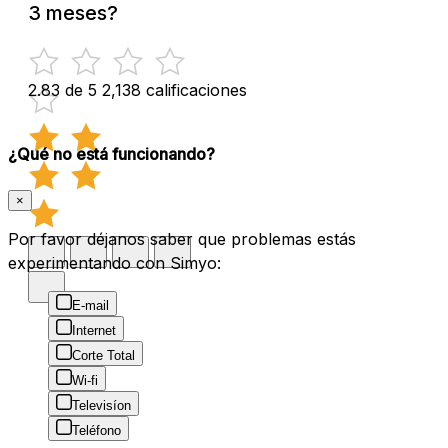
3 meses?
2.83 de 5
2,138 calificaciones
¿Qué no está funcionando?
×
Por favor déjanos saber que problemas estás
experimentando con Simyo:
E-mail
Internet
Corte Total
Wi-fi
Televisíon
Teléfono