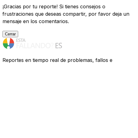
¡Gracias por tu reporte! Si tienes consejos o
frustraciones que deseas compartir, por favor deja un
mensaje en los comentarios.
Cerrar
Reportes en tiempo real de problemas, fallos e
interrupciones de servicios de España. ¿Tienes
problemas? Te ayudamos a descubrir qué ocurre.
Recursos
Compañías
FAQ
Privacidad
Contacto