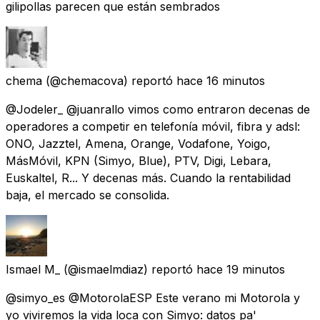
gilipollas parecen que están sembrados
chema
(@chemacova) reportó
hace 16 minutos
@Jodeler_ @juanrallo vimos como entraron decenas de
operadores a competir en telefonía móvil, fibra y adsl:
ONO, Jazztel, Amena, Orange, Vodafone, Yoigo,
MásMóvil, KPN (Simyo, Blue), PTV, Digi, Lebara,
Euskaltel, R... Y decenas más. Cuando la rentabilidad
baja, el mercado se consolida.
Ismael M_
(@ismaelmdiaz) reportó
hace 19 minutos
@simyo_es @MotorolaESP Este verano mi Motorola y
yo viviremos la vida loca con Simyo: datos pa'