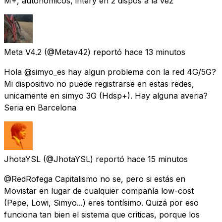
M+, autonómicos, intery en 2 dispos a la vez
Meta V4.2
(@Metav42) reportó
hace 13 minutos
Hola @simyo_es hay algun problema con la red 4G/5G?
Mi dispositivo no puede registrarse en estas redes,
unicamente en simyo 3G (Hdsp+). Hay alguna averia?
Seria en Barcelona
JhotaYSL
(@JhotaYSL) reportó
hace 15 minutos
@RedRofega Capitalismo no se, pero si estás en
Movistar en lugar de cualquier compañía low-cost
(Pepe, Lowi, Simyo...) eres tontísimo. Quizá por eso
funciona tan bien el sistema que criticas, porque los