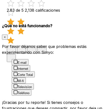
2.83 de 5
2,138 calificaciones
¿Qué no está funcionando?
×
Por favor déjanos saber que problemas estás
experimentando con Simyo:
E-mail
Internet
Corte Total
Wi-fi
Televisíon
Teléfono
¡Gracias por tu reporte! Si tienes consejos o
frustraciones que deseas compartir, por favor deja un