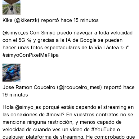
Kike
(@kikerzk) reportó
hace 15 minutos
@simyo_es Con Simyo puedo navegar a toda velocidad
con el 5G 🚀 y gracias a la IA de Google se pueden
hacer unas fotos espectaculares de la Vía Láctea ✨🌌
#simyoConPixelMeFlipa
Jose Ramon Couceiro
(@jrcouceiro_mesi) reportó
hace
19 minutos
Hola @simyo_es porqué estáis capando el streaming en
las conexiones de #movil? En vuestros contratos no se
menciona ninguna restricción, y menos capado de
velocidad de cuando ves un vídeo de #YouTube o
cualquier plataforma de streaming. He comprobado que