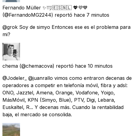
Fernando Müller ✨♍️🇪🇸🇳🇱 💖💜💙
(@FernandoMG2244) reportó
hace 7 minutos
@grok Soy de simyo Entonces ese es el problema para
mi?
chema
(@chemacova) reportó
hace 10 minutos
@Jodeler_ @juanrallo vimos como entraron decenas de
operadores a competir en telefonía móvil, fibra y adsl:
ONO, Jazztel, Amena, Orange, Vodafone, Yoigo,
MásMóvil, KPN (Simyo, Blue), PTV, Digi, Lebara,
Euskaltel, R... Y decenas más. Cuando la rentabilidad
baja, el mercado se consolida.