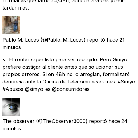
normal es que tarde 24/48h, aunque a veces puede
tardar más.
Pablo M. Lucas
(@Pablo_M_Lucas) reportó
hace 21
minutos
📣 El router sigue listo para ser recogido. Pero Simyo
prefiere castigar al cliente antes que solucionar sus
propios errores. Si en 48h no lo arreglan, formalizaré
denuncia ante la Oficina de Telecomunicaciones. #Simyo
#Abusos @simyo_es @consumidores
The observer
(@TheObserver3000) reportó
hace 24
minutos