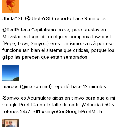
JhotaYSL
(@JhotaYSL) reportó
hace 9 minutos
@RedRofega Capitalismo no se, pero si estás en
Movistar en lugar de cualquier compañía low-cost
(Pepe, Lowi, Simyo...) eres tontísimo. Quizá por eso
funciona tan bien el sistema que criticas, porque los
gilipollas parecen que están sembrados
marcos
(@marconinet) reportó
hace 12 minutos
@simyo_es Acumulare gigas en simyo para que a mi
Google Pixel 10a no le falte de nada. ¡Velocidad 5G y
fotones 24/7! ⚡📸 #simyoConGooglePixelMola