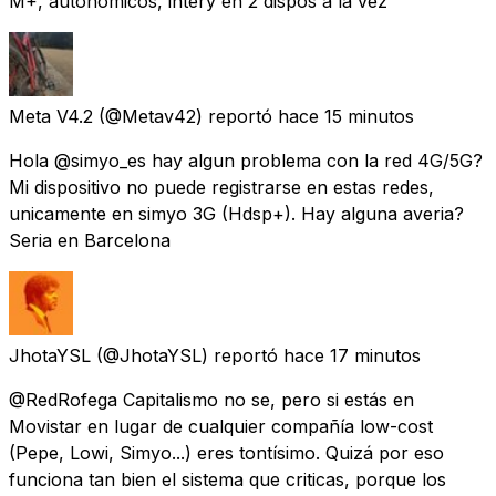
M+, autonómicos, intery en 2 dispos a la vez
Meta V4.2
(@Metav42) reportó
hace 15 minutos
Hola @simyo_es hay algun problema con la red 4G/5G?
Mi dispositivo no puede registrarse en estas redes,
unicamente en simyo 3G (Hdsp+). Hay alguna averia?
Seria en Barcelona
JhotaYSL
(@JhotaYSL) reportó
hace 17 minutos
@RedRofega Capitalismo no se, pero si estás en
Movistar en lugar de cualquier compañía low-cost
(Pepe, Lowi, Simyo...) eres tontísimo. Quizá por eso
funciona tan bien el sistema que criticas, porque los