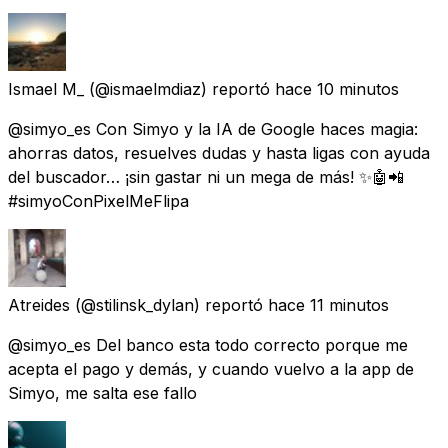
Ismael M_
(@ismaelmdiaz) reportó
hace 10 minutos
@simyo_es Con Simyo y la IA de Google haces magia:
ahorras datos, resuelves dudas y hasta ligas con ayuda
del buscador… ¡sin gastar ni un mega de más! ✨🤖📲
#simyoConPixelMeFlipa
Atreides
(@stilinsk_dylan) reportó
hace 11 minutos
@simyo_es Del banco esta todo correcto porque me
acepta el pago y demás, y cuando vuelvo a la app de
Simyo, me salta ese fallo