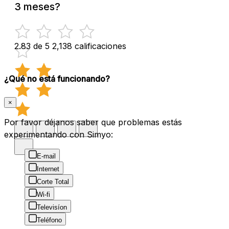
3 meses?
2.83 de 5
2,138 calificaciones
¿Qué no está funcionando?
×
Por favor déjanos saber que problemas estás
experimentando con Simyo:
E-mail
Internet
Corte Total
Wi-fi
Televisíon
Teléfono