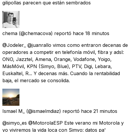
gilipollas parecen que están sembrados
chema
(@chemacova) reportó
hace 18 minutos
@Jodeler_ @juanrallo vimos como entraron decenas de
operadores a competir en telefonía móvil, fibra y adsl:
ONO, Jazztel, Amena, Orange, Vodafone, Yoigo,
MásMóvil, KPN (Simyo, Blue), PTV, Digi, Lebara,
Euskaltel, R... Y decenas más. Cuando la rentabilidad
baja, el mercado se consolida.
Ismael M_
(@ismaelmdiaz) reportó
hace 21 minutos
@simyo_es @MotorolaESP Este verano mi Motorola y
yo viviremos la vida loca con Simyo: datos pa'