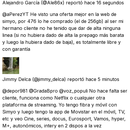
Alejandro García
(@Ale86x) reportó
hace 16 segundos
@aPerezYT He visto una oferta mejor en la web de
simyo, por 476 lo he comprado (el de 256gb) al ser mi
hermano cliente no he tenido que dar de alta ninguna
linea (si no hubiera dado de alta la prepago más barata
y luego la hubiera dado de baja), es totalmente libre y
con garantía
Jimmy Delca
(@jimmy_delca) reportó
hace 5 minutos
@depor981 @GradaBpro @voz_populi No hace falta ser
cliente, funciona como Netflix o cualquier otra
plataforma de streaming. Yo tengo fibra y móvil con
Simyo y luego tengo la app de Movistar en el móvil, TV,
etc y veo Cine, series, docus, Eurosport, Vamos, hyper,
M+, autonómicos, intery en 2 dispos a la vez