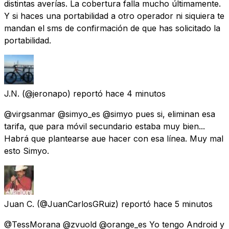
distintas averías. La cobertura falla mucho últimamente.
Y si haces una portabilidad a otro operador ni siquiera te
mandan el sms de confirmación de que has solicitado la
portabilidad.
J.N.
(@jeronapo) reportó
hace 4 minutos
@virgsanmar @simyo_es @simyo pues si, eliminan esa
tarifa, que para móvil secundario estaba muy bien...
Habrá que plantearse aue hacer con esa línea. Muy mal
esto Simyo.
Juan C.
(@JuanCarlosGRuiz) reportó
hace 5 minutos
@TessMorana @zvuold @orange_es Yo tengo Android y