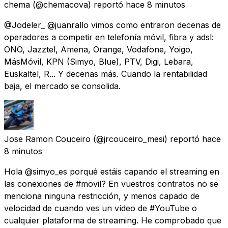
chema
(@chemacova) reportó
hace 8 minutos
@Jodeler_ @juanrallo vimos como entraron decenas de
operadores a competir en telefonía móvil, fibra y adsl:
ONO, Jazztel, Amena, Orange, Vodafone, Yoigo,
MásMóvil, KPN (Simyo, Blue), PTV, Digi, Lebara,
Euskaltel, R... Y decenas más. Cuando la rentabilidad
baja, el mercado se consolida.
Jose Ramon Couceiro
(@jrcouceiro_mesi) reportó
hace
8 minutos
Hola @simyo_es porqué estáis capando el streaming en
las conexiones de #movil? En vuestros contratos no se
menciona ninguna restricción, y menos capado de
velocidad de cuando ves un vídeo de #YouTube o
cualquier plataforma de streaming. He comprobado que