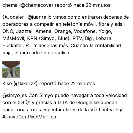
chema
(@chemacova) reportó
hace 22 minutos
@Jodeler_ @juanrallo vimos como entraron decenas de
operadores a competir en telefonía móvil, fibra y adsl:
ONO, Jazztel, Amena, Orange, Vodafone, Yoigo,
MásMóvil, KPN (Simyo, Blue), PTV, Digi, Lebara,
Euskaltel, R... Y decenas más. Cuando la rentabilidad
baja, el mercado se consolida.
Kike
(@kikerzk) reportó
hace 22 minutos
@simyo_es Con Simyo puedo navegar a toda velocidad
con el 5G 🚀 y gracias a la IA de Google se pueden
hacer unas fotos espectaculares de la Vía Láctea ✨🌌
#simyoConPixelMeFlipa