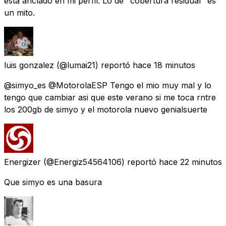
está anclado en mi perfil. Lo de "cobertura residual" es
un mito.
luis gonzalez
(@lumai21) reportó
hace 18 minutos
@simyo_es @MotorolaESP Tengo el mio muy mal y lo
tengo que cambiar asi que este verano si me toca rntre
los 200gb de simyo y el motorola nuevo genialsuerte
Energizer
(@Energiz54564106) reportó
hace 22 minutos
Que simyo es una basura