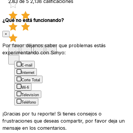
2.83 de 5
2,138 calificaciones
¿Qué no está funcionando?
×
Por favor déjanos saber que problemas estás
experimentando con Simyo:
E-mail
Internet
Corte Total
Wi-fi
Televisíon
Teléfono
¡Gracias por tu reporte! Si tienes consejos o
frustraciones que deseas compartir, por favor deja un
mensaje en los comentarios.