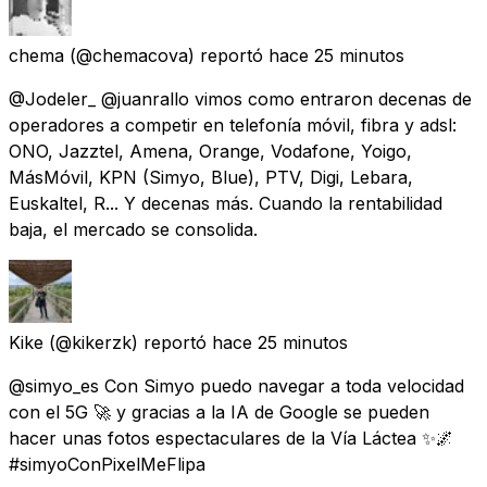
chema
(@chemacova) reportó
hace 25 minutos
@Jodeler_ @juanrallo vimos como entraron decenas de
operadores a competir en telefonía móvil, fibra y adsl:
ONO, Jazztel, Amena, Orange, Vodafone, Yoigo,
MásMóvil, KPN (Simyo, Blue), PTV, Digi, Lebara,
Euskaltel, R... Y decenas más. Cuando la rentabilidad
baja, el mercado se consolida.
Kike
(@kikerzk) reportó
hace 25 minutos
@simyo_es Con Simyo puedo navegar a toda velocidad
con el 5G 🚀 y gracias a la IA de Google se pueden
hacer unas fotos espectaculares de la Vía Láctea ✨🌌
#simyoConPixelMeFlipa