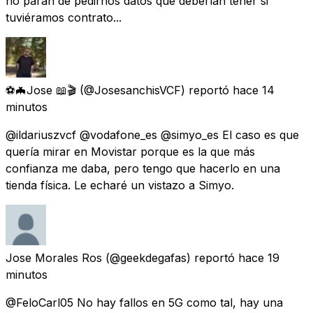
no paran de pedirnos datos que deberían tener si
tuviéramos contrato...
⚽️🦇Jose 📖🎬
(@JosesanchisVCF) reportó
hace 14
minutos
@ildariuszvcf @vodafone_es @simyo_es El caso es que
quería mirar en Movistar porque es la que más
confianza me daba, pero tengo que hacerlo en una
tienda física. Le echaré un vistazo a Simyo.
Jose Morales Ros
(@geekdegafas) reportó
hace 19
minutos
@FeloCarl05 No hay fallos en 5G como tal, hay una