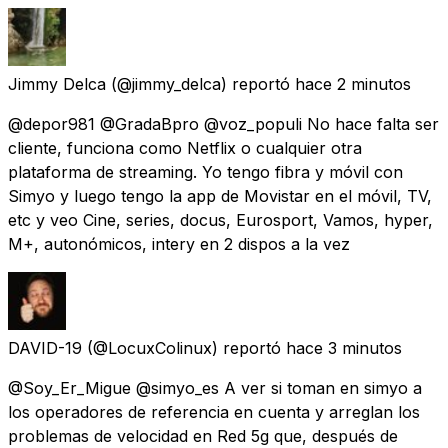
Jimmy Delca
(@jimmy_delca) reportó
hace 2 minutos
@depor981 @GradaBpro @voz_populi No hace falta ser
cliente, funciona como Netflix o cualquier otra
plataforma de streaming. Yo tengo fibra y móvil con
Simyo y luego tengo la app de Movistar en el móvil, TV,
etc y veo Cine, series, docus, Eurosport, Vamos, hyper,
M+, autonómicos, intery en 2 dispos a la vez
DAVID-19
(@LocuxColinux) reportó
hace 3 minutos
@Soy_Er_Migue @simyo_es A ver si toman en simyo a
los operadores de referencia en cuenta y arreglan los
problemas de velocidad en Red 5g que, después de