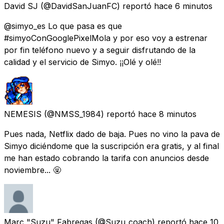
David SJ
(@DavidSanJuanFC) reportó
hace 6 minutos
@simyo_es Lo que pasa es que
#simyoConGooglePixelMola y por eso voy a estrenar
por fin teléfono nuevo y a seguir disfrutando de la
calidad y el servicio de Simyo. ¡¡Olé y olé!!
NEMESIS
(@NMSS_1984) reportó
hace 8 minutos
Pues nada, Netflix dado de baja. Pues no vino la pava de
Simyo diciéndome que la suscripción era gratis, y al final
me han estado cobrando la tarifa con anuncios desde
noviembre... 🤬
Marc "Suzu" Fabregas
(@Suzu_coach) reportó
hace 10