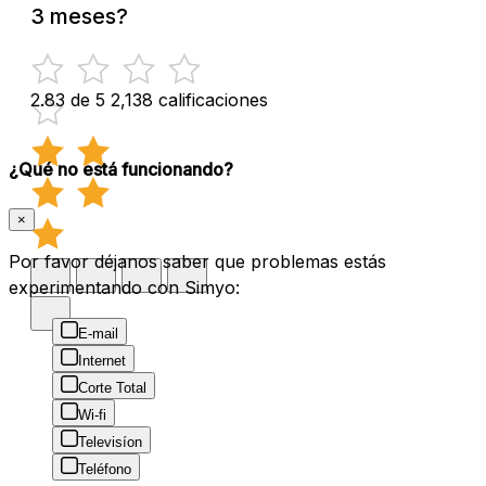
3 meses?
2.83 de 5
2,138 calificaciones
¿Qué no está funcionando?
×
Por favor déjanos saber que problemas estás
experimentando con Simyo:
E-mail
Internet
Corte Total
Wi-fi
Televisíon
Teléfono