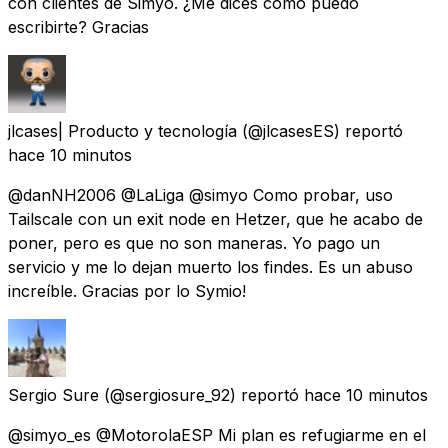
con clientes de Simyo. ¿Me dices como puedo
escribirte? Gracias
jlcases| Producto y tecnología
(@jlcasesES) reportó
hace 10 minutos
@danNH2006 @LaLiga @simyo Como probar, uso
Tailscale con un exit node en Hetzer, que he acabo de
poner, pero es que no son maneras. Yo pago un
servicio y me lo dejan muerto los findes. Es un abuso
increíble. Gracias por lo Symio!
Sergio Sure
(@sergiosure_92) reportó
hace 10 minutos
@simyo_es @MotorolaESP Mi plan es refugiarme en el