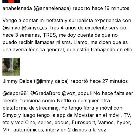
anahelenada
(@anahelenada) reportó
hace 19 minutos
Vengo a contar mi nefasta y surrealista experiencia con
@simyo @simyo_es Tras 4 años de excelente servicio,
hace 3 semanas, TRES, me doy cuenta de que no
puedo recibir llamadas ni sms. Llamo, me dicen que es
una avería técnica general, que están trabajando en ello
Jimmy Delca
(@jimmy_delca) reportó
hace 27 minutos
@depor981 @GradaBpro @voz_populi No hace falta ser
cliente, funciona como Netflix o cualquier otra
plataforma de streaming. Yo tengo fibra y móvil con
Simyo y luego tengo la app de Movistar en el móvil, TV,
etc y veo Cine, series, docus, Eurosport, Vamos, hyper,
M+, autonómicos, intery en 2 dispos a la vez