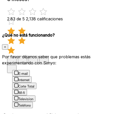
2.83 de 5
2,138 calificaciones
¿Qué no está funcionando?
×
Por favor déjanos saber que problemas estás
experimentando con Simyo:
E-mail
Internet
Corte Total
Wi-fi
Televisíon
Teléfono