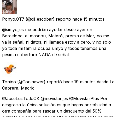
Ponyo.OT7
(@dii_escobar) reportó
hace 15 minutos
@simyo_es me podrían ayudar desde ayer en
Barcelona, el masnou, Mataró, premia de Mar, no me
va la señal, ni datos, ni llamada estoy a cero, y no solo
yo toda mi familia ocupa simyo y todos tenemos una
pésima cobertura NADA de señal
Tonino
(@Toninawer) reportó
hace 19 minutos
desde
La
Cabrera, Madrid
@JoseLuisTodoOK @movistar_es @MovistarPlus Por
desgracia la única solución es que hagas portabilidad a
otra compañía para rascar un descuento del 50%