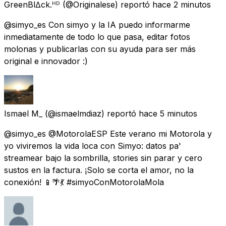
GreenBl∆ck.ᴴᴰ
(@Originalese) reportó
hace 2 minutos
@simyo_es Con simyo y la IA puedo informarme
inmediatamente de todo lo que pasa, editar fotos
molonas y publicarlas con su ayuda para ser más
original e innovador :)
Ismael M_
(@ismaelmdiaz) reportó
hace 5 minutos
@simyo_es @MotorolaESP Este verano mi Motorola y
yo viviremos la vida loca con Simyo: datos pa'
streamear bajo la sombrilla, stories sin parar y cero
sustos en la factura. ¡Solo se corta el amor, no la
conexión! 📱🌴💃 #simyoConMotorolaMola