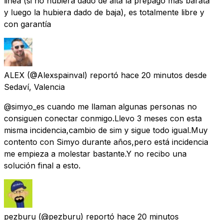
linea (si no hubiera dado de alta la prepago más barata
y luego la hubiera dado de baja), es totalmente libre y
con garantía
ALEX
(@Alexspainval) reportó
hace 20 minutos
desde
Sedaví, Valencia
@simyo_es cuando me llaman algunas personas no
consiguen conectar conmigo.Llevo 3 meses con esta
misma incidencia,cambio de sim y sigue todo igual.Muy
contento con Simyo durante años,pero está incidencia
me empieza a molestar bastante.Y no recibo una
solución final a esto.
pezburu
(@pezburu) reportó
hace 20 minutos