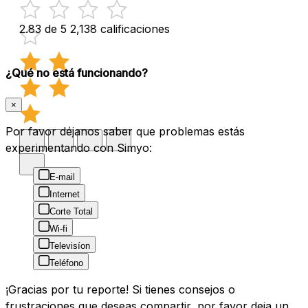
2.83 de 5
2,138 calificaciones
¿Qué no está funcionando?
×
Por favor déjanos saber que problemas estás
experimentando con Simyo:
E-mail
Internet
Corte Total
Wi-fi
Televisíon
Teléfono
¡Gracias por tu reporte! Si tienes consejos o
frustraciones que deseas compartir, por favor deja un