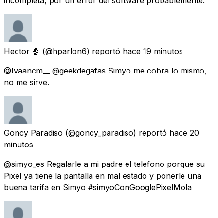
incompleta, por un error del software probablemente.
Hector 🍿
(@hparlon6) reportó
hace 19 minutos
@Ivaancm__ @geekdegafas Simyo me cobra lo mismo,
no me sirve.
Goncy Paradiso
(@goncy_paradiso) reportó
hace 20
minutos
@simyo_es Regalarle a mi padre el teléfono porque su
Pixel ya tiene la pantalla en mal estado y ponerle una
buena tarifa en Simyo #simyoConGooglePixelMola