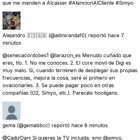
que me manden a Alcasser #AtencionAlCliente #Simyo
Alejandro 🇪🇸🇬🇧
(@admiranda10) reportó
hace 7
minutos
@senecacordobes1 @larazon_es Menudo cuñado que
eres, tío. 1. No me conoces. 2. El core móvil de Digi es
muy malo. Si, cuando terminen de desplegar sus propias
frecuencias, mejora la cosa, seré el primero en
ovacionarles. 3. Se puede pagar poco en otras
compañías (O2, Simyo, etc.). Parecéis hooligans.
gema
(@gemabbcc) reportó
hace 8 minutos
@CadizDani Si quieres la TV incluida, sino @simyo.