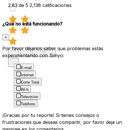
2.83 de 5
2,138 calificaciones
¿Qué no está funcionando?
×
Por favor déjanos saber que problemas estás
experimentando con Simyo:
E-mail
Internet
Corte Total
Wi-fi
Televisíon
Teléfono
¡Gracias por tu reporte! Si tienes consejos o
frustraciones que deseas compartir, por favor deja un
mensaje en los comentarios.