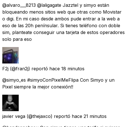
@alvaro___8213 @laligagate Jazztel y simyo están
bloqueando menos sitios web que otras como Movistar
o digi. En mi caso desde ambos pude entrar a la web a
eso de las 20h penínsular. Si tienes teléfono con doble
sim, planteate conseguir una tarjeta de estos operadores
solo para eso
F2j
(@fran2j) reportó
hace 18 minutos
@simyo_es #simyoConPixelMeFlipa Con Simyo y un
Pixel siempre la mejor conexión!!
javier vega
(@thejaxco) reportó
hace 21 minutos