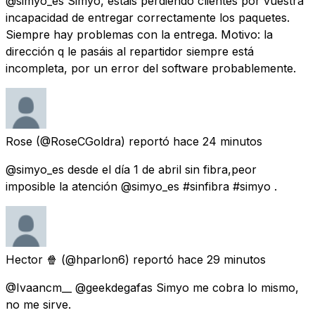
@simyo_es Simyo, estáis perdiendo clientes por vuestra
incapacidad de entregar correctamente los paquetes.
Siempre hay problemas con la entrega. Motivo: la
dirección q le pasáis al repartidor siempre está
incompleta, por un error del software probablemente.
Rose
(@RoseCGoldra) reportó
hace 24 minutos
@simyo_es desde el día 1 de abril sin fibra,peor
imposible la atención @simyo_es #sinfibra #simyo .
Hector 🍿
(@hparlon6) reportó
hace 29 minutos
@Ivaancm__ @geekdegafas Simyo me cobra lo mismo,
no me sirve.