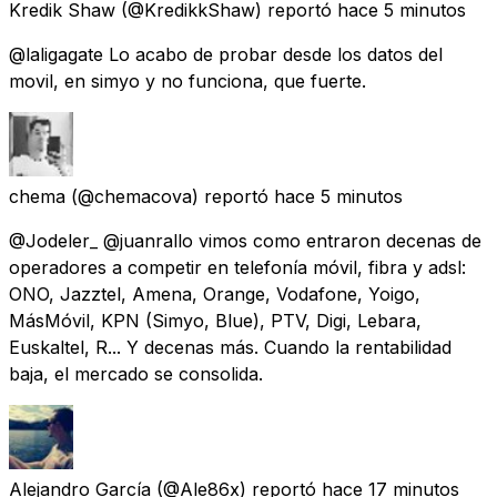
Kredik Shaw
(@KredikkShaw) reportó
hace 5 minutos
@laligagate Lo acabo de probar desde los datos del
movil, en simyo y no funciona, que fuerte.
chema
(@chemacova) reportó
hace 5 minutos
@Jodeler_ @juanrallo vimos como entraron decenas de
operadores a competir en telefonía móvil, fibra y adsl:
ONO, Jazztel, Amena, Orange, Vodafone, Yoigo,
MásMóvil, KPN (Simyo, Blue), PTV, Digi, Lebara,
Euskaltel, R... Y decenas más. Cuando la rentabilidad
baja, el mercado se consolida.
Alejandro García
(@Ale86x) reportó
hace 17 minutos