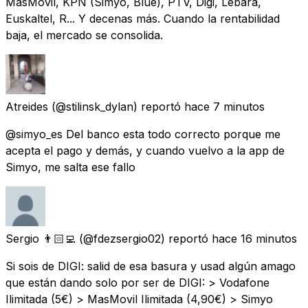
MásMóvil, KPN (Simyo, Blue), PTV, Digi, Lebara,
Euskaltel, R... Y decenas más. Cuando la rentabilidad
baja, el mercado se consolida.
Atreides
(@stilinsk_dylan) reportó
hace 7 minutos
@simyo_es Del banco esta todo correcto porque me
acepta el pago y demás, y cuando vuelvo a la app de
Simyo, me salta ese fallo
Sergio 👨🏻‍💻
(@fdezsergio02) reportó
hace 16 minutos
Si sois de DIGI: salid de esa basura y usad algún amago
que están dando solo por ser de DIGI: > Vodafone
Ilimitada (5€) > MasMovil Ilimitada (4,90€) > Simyo