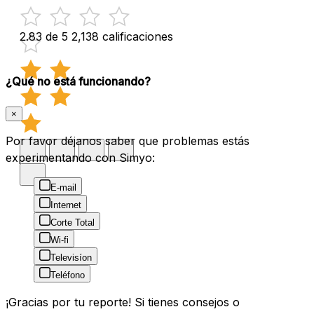
2.83 de 5
2,138 calificaciones
¿Qué no está funcionando?
×
Por favor déjanos saber que problemas estás
experimentando con Simyo:
E-mail
Internet
Corte Total
Wi-fi
Televisíon
Teléfono
¡Gracias por tu reporte! Si tienes consejos o