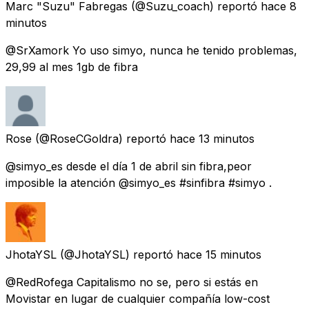
Marc "Suzu" Fabregas
(@Suzu_coach) reportó
hace 8
minutos
@SrXamork Yo uso simyo, nunca he tenido problemas,
29,99 al mes 1gb de fibra
Rose
(@RoseCGoldra) reportó
hace 13 minutos
@simyo_es desde el día 1 de abril sin fibra,peor
imposible la atención @simyo_es #sinfibra #simyo .
JhotaYSL
(@JhotaYSL) reportó
hace 15 minutos
@RedRofega Capitalismo no se, pero si estás en
Movistar en lugar de cualquier compañía low-cost