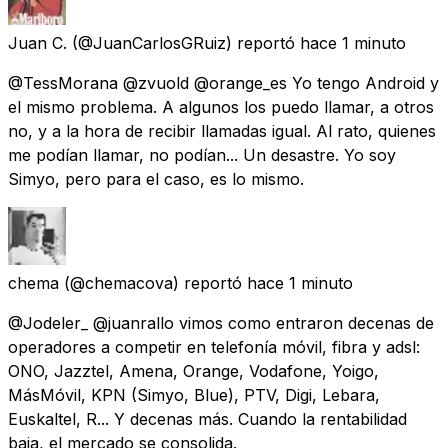
Juan C.
(@JuanCarlosGRuiz) reportó
hace 1 minuto
@TessMorana @zvuold @orange_es Yo tengo Android y
el mismo problema. A algunos los puedo llamar, a otros
no, y a la hora de recibir llamadas igual. Al rato, quienes
me podían llamar, no podían... Un desastre. Yo soy
Simyo, pero para el caso, es lo mismo.
chema
(@chemacova) reportó
hace 1 minuto
@Jodeler_ @juanrallo vimos como entraron decenas de
operadores a competir en telefonía móvil, fibra y adsl:
ONO, Jazztel, Amena, Orange, Vodafone, Yoigo,
MásMóvil, KPN (Simyo, Blue), PTV, Digi, Lebara,
Euskaltel, R... Y decenas más. Cuando la rentabilidad
baja, el mercado se consolida.