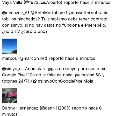
Vaya Valla
(@1973LuisAlberto) reportó
hace 7 minutos
@ondazde_A1 @AntnMartnLpez1 ¿mussollini sufría de
tobillos hinchados? Tu simplismo debe tener contrato
con simyo, si no hay datos no funciona elé'serebélo.
¿no o sí? ¿cero ó uno?
marcos
(@marconinet) reportó
hace 8 minutos
@simyo_es Acumulare gigas en simyo para que a mi
Google Pixel 10a no le falte de nada. ¡Velocidad 5G y
fotones 24/7! ⚡📸 #simyoConGooglePixelMola
Danny Hernández
(@danNH2006) reportó
hace 8
minutos