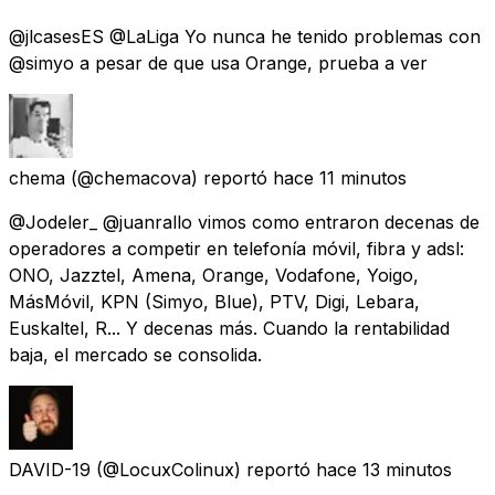
@jlcasesES @LaLiga Yo nunca he tenido problemas con
@simyo a pesar de que usa Orange, prueba a ver
chema
(@chemacova) reportó
hace 11 minutos
@Jodeler_ @juanrallo vimos como entraron decenas de
operadores a competir en telefonía móvil, fibra y adsl:
ONO, Jazztel, Amena, Orange, Vodafone, Yoigo,
MásMóvil, KPN (Simyo, Blue), PTV, Digi, Lebara,
Euskaltel, R... Y decenas más. Cuando la rentabilidad
baja, el mercado se consolida.
DAVID-19
(@LocuxColinux) reportó
hace 13 minutos