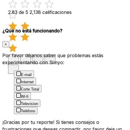
2.83 de 5
2,138 calificaciones
¿Qué no está funcionando?
×
Por favor déjanos saber que problemas estás
experimentando con Simyo:
E-mail
Internet
Corte Total
Wi-fi
Televisíon
Teléfono
¡Gracias por tu reporte! Si tienes consejos o
frustraciones que deseas compartir, por favor deja un