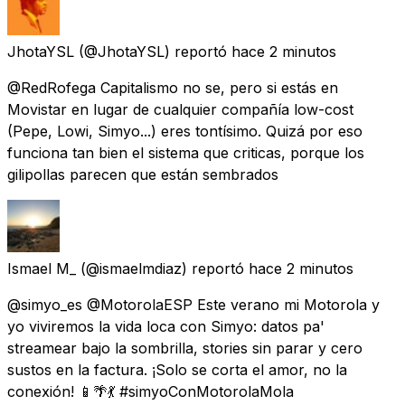
JhotaYSL
(@JhotaYSL) reportó
hace 2 minutos
@RedRofega Capitalismo no se, pero si estás en
Movistar en lugar de cualquier compañía low-cost
(Pepe, Lowi, Simyo...) eres tontísimo. Quizá por eso
funciona tan bien el sistema que criticas, porque los
gilipollas parecen que están sembrados
Ismael M_
(@ismaelmdiaz) reportó
hace 2 minutos
@simyo_es @MotorolaESP Este verano mi Motorola y
yo viviremos la vida loca con Simyo: datos pa'
streamear bajo la sombrilla, stories sin parar y cero
sustos en la factura. ¡Solo se corta el amor, no la
conexión! 📱🌴💃 #simyoConMotorolaMola