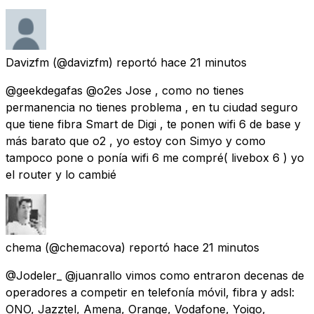
Davizfm
(@davizfm) reportó
hace 21 minutos
@geekdegafas @o2es Jose , como no tienes
permanencia no tienes problema , en tu ciudad seguro
que tiene fibra Smart de Digi , te ponen wifi 6 de base y
más barato que o2 , yo estoy con Simyo y como
tampoco pone o ponía wifi 6 me compré( livebox 6 ) yo
el router y lo cambié
chema
(@chemacova) reportó
hace 21 minutos
@Jodeler_ @juanrallo vimos como entraron decenas de
operadores a competir en telefonía móvil, fibra y adsl:
ONO, Jazztel, Amena, Orange, Vodafone, Yoigo,