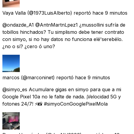
Vaya Valla
(@1973LuisAlberto) reportó
hace 9 minutos
@ondazde_A1 @AntnMartnLpez1 ¿mussollini sufría de
tobillos hinchados? Tu simplismo debe tener contrato
con simyo, si no hay datos no funciona elé'serebélo.
¿no o sí? ¿cero ó uno?
marcos
(@marconinet) reportó
hace 9 minutos
@simyo_es Acumulare gigas en simyo para que a mi
Google Pixel 10a no le falte de nada. ¡Velocidad 5G y
fotones 24/7! ⚡📸 #simyoConGooglePixelMola