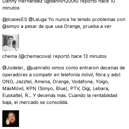
Danny Hernández
(@danNH2006) reportó
hace 10
minutos
@jlcasesES @LaLiga Yo nunca he tenido problemas con
@simyo a pesar de que usa Orange, prueba a ver
chema
(@chemacova) reportó
hace 13 minutos
@Jodeler_ @juanrallo vimos como entraron decenas de
operadores a competir en telefonía móvil, fibra y adsl:
ONO, Jazztel, Amena, Orange, Vodafone, Yoigo,
MásMóvil, KPN (Simyo, Blue), PTV, Digi, Lebara,
Euskaltel, R... Y decenas más. Cuando la rentabilidad
baja, el mercado se consolida.