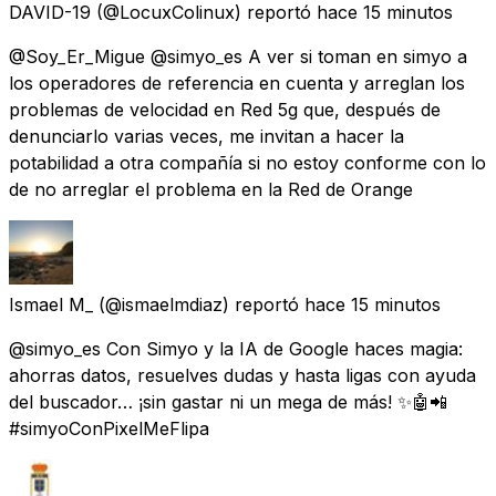
DAVID-19
(@LocuxColinux) reportó
hace 15 minutos
@Soy_Er_Migue @simyo_es A ver si toman en simyo a
los operadores de referencia en cuenta y arreglan los
problemas de velocidad en Red 5g que, después de
denunciarlo varias veces, me invitan a hacer la
potabilidad a otra compañía si no estoy conforme con lo
de no arreglar el problema en la Red de Orange
Ismael M_
(@ismaelmdiaz) reportó
hace 15 minutos
@simyo_es Con Simyo y la IA de Google haces magia:
ahorras datos, resuelves dudas y hasta ligas con ayuda
del buscador… ¡sin gastar ni un mega de más! ✨🤖📲
#simyoConPixelMeFlipa