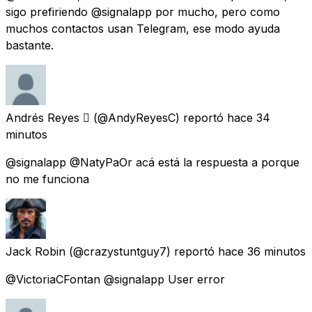
sigo prefiriendo @signalapp por mucho, pero como
muchos contactos usan Telegram, ese modo ayuda
bastante.
Andrés Reyes 
(@AndyReyesC) reportó
hace 34
minutos
@signalapp @NatyPaOr acá está la respuesta a porque
no me funciona
Jack Robin
(@crazystuntguy7) reportó
hace 36 minutos
@VictoriaCFontan @signalapp User error