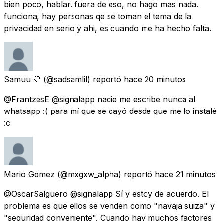
bien poco, hablar. fuera de eso, no hago mas nada.
funciona, hay personas qe se toman el tema de la
privacidad en serio y ahi, es cuando me ha hecho falta.
Samuu 🤍
(@sadsamlil) reportó
hace 20 minutos
@FrantzesE @signalapp nadie me escribe nunca al
whatsapp :( para mí que se cayó desde que me lo instalé
:c
Mario Gómez
(@mxgxw_alpha) reportó
hace 21 minutos
@OscarSalguero @signalapp Sí y estoy de acuerdo. El
problema es que ellos se venden como "navaja suiza" y
"seguridad conveniente". Cuando hay muchos factores