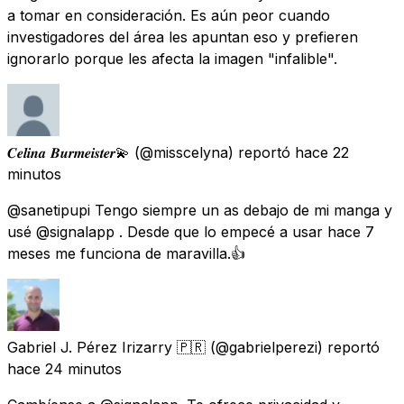
a tomar en consideración. Es aún peor cuando
investigadores del área les apuntan eso y prefieren
ignorarlo porque les afecta la imagen "infalible".
𝑪𝒆𝒍𝒊𝒏𝒂 𝑩𝒖𝒓𝒎𝒆𝒊𝒔𝒕𝒆𝒓💫
(@misscelyna) reportó
hace 22
minutos
@sanetipupi Tengo siempre un as debajo de mi manga y
usé @signalapp . Desde que lo empecé a usar hace 7
meses me funciona de maravilla.👍
Gabriel J. Pérez Irizarry 🇵🇷
(@gabrielperezi) reportó
hace 24 minutos