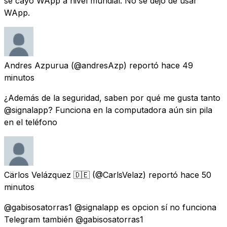
se cayó WApp a nivel mundial. No se dejó de usar
WApp.
Andres Azpurua
(@andresAzp) reportó
hace 49
minutos
¿Además de la seguridad, saben por qué me gusta tanto
@signalapp? Funciona en la computadora aún sin pila
en el teléfono
Cärlos Velázquez 🇩🇪
(@CarlsVelaz) reportó
hace 50
minutos
@gabisosatorras1 @signalapp es opcion sí no funciona
Telegram también @gabisosatorras1