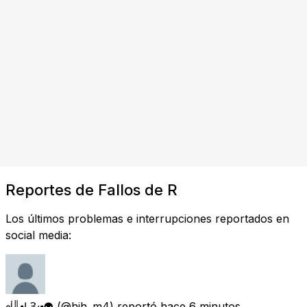
Reportes de Fallos de R
Los últimos problemas e interrupciones reportados en
social media:
ᣫ╫⦁ḶѦԄ⦁⚉
(@hjh_m4) reportó
hace 6 minutos