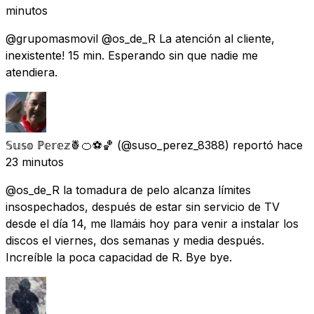
minutos
@grupomasmovil @os_de_R La atención al cliente,
inexistente! 15 min. Esperando sin que nadie me
atendiera.
𝕊𝕦𝕤𝕠 ℙ𝕖𝕣𝕖𝕫🍍🍊⚽🏀
(@suso_perez_8388) reportó
hace
23 minutos
@os_de_R la tomadura de pelo alcanza límites
insospechados, después de estar sin servicio de TV
desde el día 14, me llamáis hoy para venir a instalar los
discos el viernes, dos semanas y media después.
Increíble la poca capacidad de R. Bye bye.