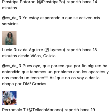
Pinstripe Potoroo
(@PinstripePo) reportó
hace 14
minutos
@os_de_R Yo estoy esperando a que se activen mis
servicios...
Lucía Ruiz de Aguirre
(@luymou) reportó
hace 18
minutos
desde
Viñas, Galicia
@os_de_R Pues oye, que parece que por fin alguien ha
entendido que tenemos un problema con los aparatos y
nos manda un técnico!!!! Así que no os voy a dar la
chapa por DM! Gracias
Perromalo.T
(@TelladoMariano) reportó
hace 19