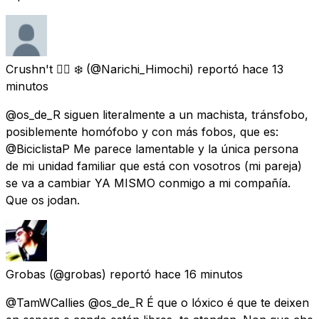
Crushn't 🏳️‍🌈 ❄️
(@Narichi_Himochi) reportó
hace 13
minutos
@os_de_R siguen literalmente a un machista, tránsfobo,
posiblemente homófobo y con más fobos, que es:
@BiciclistaP Me parece lamentable y la única persona
de mi unidad familiar que está con vosotros (mi pareja)
se va a cambiar YA MISMO conmigo a mi compañía.
Que os jodan.
Grobas
(@grobas) reportó
hace 16 minutos
@TamWCallies @os_de_R É que o lóxico é que te deixen