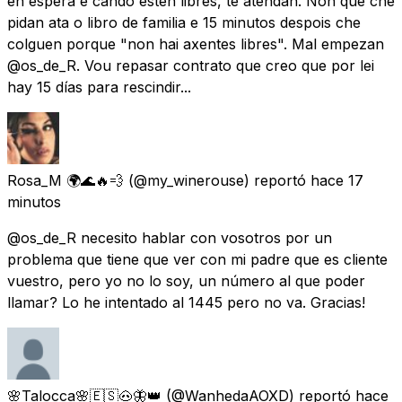
en espera e cando estén libres, te atendan. Non que che
pidan ata o libro de familia e 15 minutos despois che
colguen porque "non hai axentes libres". Mal empezan
@os_de_R. Vou repasar contrato que creo que por lei
hay 15 días para rescindir...
Rosa_M 🌍🌊🔥💨
(@my_winerouse) reportó
hace 17
minutos
@os_de_R necesito hablar con vosotros por un
problema que tiene que ver con mi padre que es cliente
vuestro, pero yo no lo soy, un número al que poder
llamar? Lo he intentado al 1445 pero no va. Gracias!
🌸Talocca🌸🇪🇸🐽🦋👑
(@WanhedaAOXD) reportó
hace