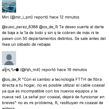
Miri
(@mir_i_pm) reportó
hace 12 minutos
@suso_perez_8388 @os_de_R Te deseo suerte al darte
de baja a la 1a de todo y sin q te cobren de más ni te
pasen con 50 departamentos distintos. Se sale antes del
Ikea un sábado de rebajas
ᣫ╫⦁ḶѦԄ⦁⚉
(@hjh_m4) reportó
hace 16 minutos
@os_de_R "Con el cambio a tecnología FTTH de fibra
directa a tu hogar, no es posible utilizar el cable coaxial
ya que es incompatible con los nuevos equipos y la
nueva red. La señal por coaxial, dejará de funcionar en
breves" no es mi problema, R, restituyan mi coaxial de
antena