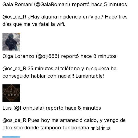
Gala Romaní
(@GalaRomani) reportó
hace 5 minutos
@os_de_R ¿Hay alguna incidencia en Vigo? Hace tres
días que me va fatal la wifi.
Olga Lorenzo
(@olji666) reportó
hace 8 minutos
@os_de_R 35 minutos al teléfono y ni siquiera he
conseguido hablar con nadie!!! Lamentable!
Luis
(@l_orihuela) reportó
hace 8 minutos
@os_de_R Pues hoy me amaneció caído, y vengo de
otro sitio donde tampoco funcionaba 🤷🏻🤷🏻