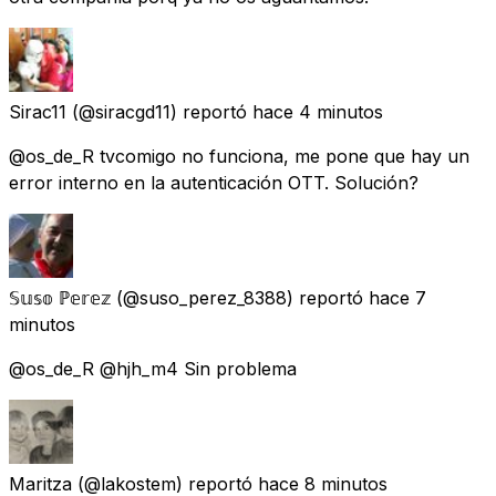
Sirac11
(@siracgd11) reportó
hace 4 minutos
@os_de_R tvcomigo no funciona, me pone que hay un
error interno en la autenticación OTT. Solución?
𝕊𝕦𝕤𝕠 ℙ𝕖𝕣𝕖𝕫
(@suso_perez_8388) reportó
hace 7
minutos
@os_de_R @hjh_m4 Sin problema
Maritza
(@lakostem) reportó
hace 8 minutos