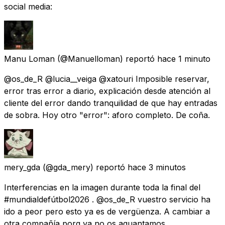
social media:
Manu Loman
(@Manuelloman) reportó
hace 1 minuto
@os_de_R @lucia__veiga @xatouri Imposible reservar,
error tras error a diario, explicación desde atención al
cliente del error dando tranquilidad de que hay entradas
de sobra. Hoy otro "error": aforo completo. De coña.
mery_gda
(@gda_mery) reportó
hace 3 minutos
Interferencias en la imagen durante toda la final del
#mundialdefútbol2026 . @os_de_R vuestro servicio ha
ido a peor pero esto ya es de vergüenza. A cambiar a
otra compañía porq ya no os aguantamos.