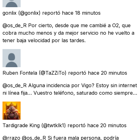
gonlix
(@gonlix) reportó
hace 18 minutos
@os_de_R Por cierto, desde que me cambié a O2, que
cobra mucho menos y da mejor servicio no he vuelto a
tener baja velocidad por las tardes.
Ruben Fontela
(@TaZZiTo) reportó
hace 20 minutos
@os_de_R Alguna incidencia por Vigo? Estoy sin internet
ni línea fija… Vuestro teléfono, saturado como siempre…
Tardigrade King
(@twtklk1) reportó
hace 20 minutos
@rrazo @os_de_R Si fuera mala persona, podría