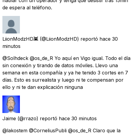
hablar con un operador y tenga que desistir tras 15min
de espera al teléfono.
LiionModzHD👾
(@LiionModzHD) reportó
hace 30
minutos
@Solhdeck @os_de_R Yo aquí en Vigo igual. Todo el día
sin conexión y tirando de datos móviles. Llevo una
semana en esta compañía y ya he tenido 3 cortes en 7
días. Esto es surrealista y luego ni te compensan por
ello y ni te dan explicación ninguna
Jaime
(@rrazo) reportó
hace 30 minutos
@lakostem @CorneliusPubli @os_de_R Claro que la