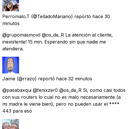
Perromalo.T
(@TelladoMariano) reportó
hace 30
minutos
@grupomasmovil @os_de_R La atención al cliente,
inexistente! 15 min. Esperando sin que nadie me
atendiera.
Jaime
(@rrazo) reportó
hace 32 minutos
@pasabaxqui @fenixzer0 @os_de_R Si, como casi todos
con sus routers lo cual no es malo necesariamente (a
mi madre le viene bien), pero no pueden usar el ****
443 para eso