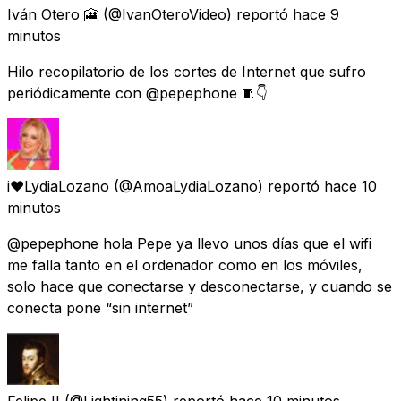
Iván Otero 🎦
(@IvanOteroVideo) reportó
hace 9
minutos
Hilo recopilatorio de los cortes de Internet que sufro
periódicamente con @pepephone 🧵👇
i❤️LydiaLozano
(@AmoaLydiaLozano) reportó
hace 10
minutos
@pepephone hola Pepe ya llevo unos días que el wifi
me falla tanto en el ordenador como en los móviles,
solo hace que conectarse y desconectarse, y cuando se
conecta pone “sin internet”
Felipe II
(@Lightining55) reportó
hace 10 minutos