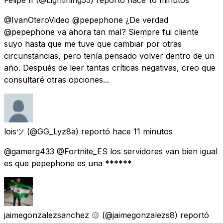
@IvanOteroVideo @pepephone ¿De verdad
@pepephone va ahora tan mal? Siempre fui cliente
suyo hasta que me tuve que cambiar por otras
circunstancias, pero tenía pensado volver dentro de un
año. Después de leer tantas críticas negativas, creo que
consultaré otras opciones...
loisツ
(@GG_Lyz8a) reportó
hace 11 minutos
@gamerg433 @Fortnite_ES los servidores van bien igual
es que pepephone es una ******
jaimegonzalezsanchez ۞
(@jaimegonzalezs8) reportó