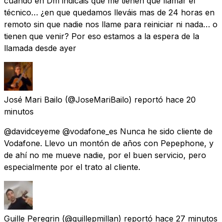
cuando en Dm indicáis que me tienen que llamar el
técnico… ¿en que quedamos lleváis mas de 24 horas en
remoto sin que nadie nos llame para reiniciar ni nada… o
tienen que venir? Por eso estamos a la espera de la
llamada desde ayer
José Mari Bailo
(@JoseMariBailo) reportó
hace 20
minutos
@davidceyeme @vodafone_es Nunca he sido cliente de
Vodafone. Llevo un montón de años con Pepephone, y
de ahí no me mueve nadie, por el buen servicio, pero
especialmente por el trato al cliente.
Guille Peregrin
(@guillepmillan) reportó
hace 27 minutos