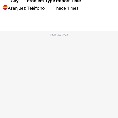
City
Problem Type
Report Time
Aranjuez
Teléfono
hace 1 mes
PUBLICIDAD