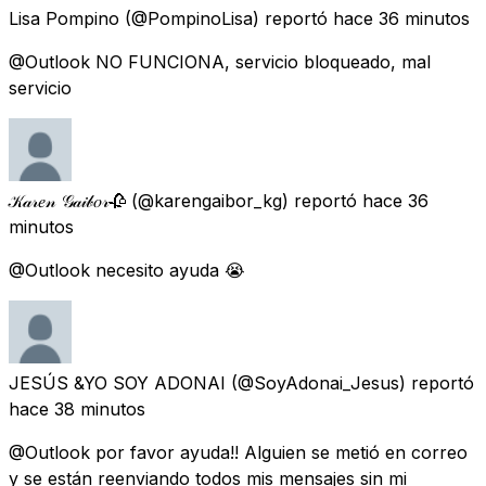
Lisa Pompino
(@PompinoLisa) reportó
hace 36 minutos
@Outlook NO FUNCIONA, servicio bloqueado, mal
servicio
𝒦𝒶𝓇𝑒𝓃 𝒢𝒶𝒾𝒷𝑜𝓇🥀
(@karengaibor_kg) reportó
hace 36
minutos
@Outlook necesito ayuda 😭
JESÚS &YO SOY ADONAI
(@SoyAdonai_Jesus) reportó
hace 38 minutos
@Outlook por favor ayuda!! Alguien se metió en correo
y se están reenviando todos mis mensajes sin mi