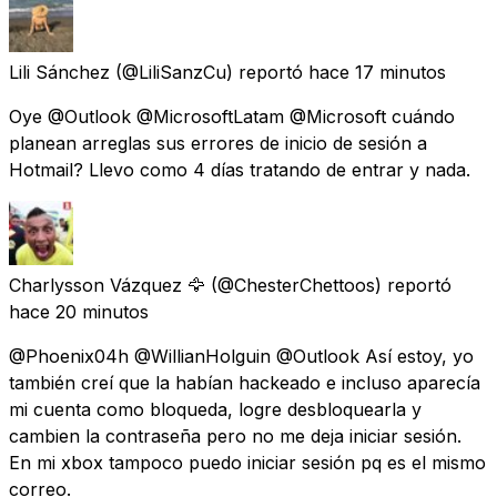
Lili Sánchez
(@LiliSanzCu) reportó
hace 17 minutos
Oye @Outlook @MicrosoftLatam @Microsoft cuándo
planean arreglas sus errores de inicio de sesión a
Hotmail? Llevo como 4 días tratando de entrar y nada.
Charlysson Vázquez 🦅
(@ChesterChettoos) reportó
hace 20 minutos
@Phoenix04h @WillianHolguin @Outlook Así estoy, yo
también creí que la habían hackeado e incluso aparecía
mi cuenta como bloqueda, logre desbloquearla y
cambien la contraseña pero no me deja iniciar sesión.
En mi xbox tampoco puedo iniciar sesión pq es el mismo
correo.