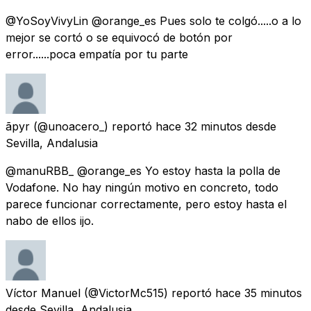
@YoSoyVivyLin @orange_es Pues solo te colgó.....o a lo
mejor se cortó o se equivocó de botón por
error......poca empatía por tu parte
ãpyr
(@unoacero_) reportó
hace 32 minutos
desde
Sevilla, Andalusia
@manuRBB_ @orange_es Yo estoy hasta la polla de
Vodafone. No hay ningún motivo en concreto, todo
parece funcionar correctamente, pero estoy hasta el
nabo de ellos ijo.
Víctor Manuel
(@VictorMc515) reportó
hace 35 minutos
desde
Sevilla, Andalusia