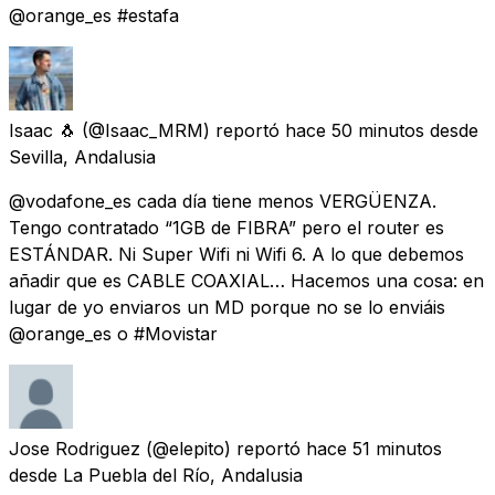
@orange_es #estafa
Isaac 🐧
(@Isaac_MRM) reportó
hace 50 minutos
desde
Sevilla, Andalusia
@vodafone_es cada día tiene menos VERGÜENZA.
Tengo contratado “1GB de FIBRA” pero el router es
ESTÁNDAR. Ni Super Wifi ni Wifi 6. A lo que debemos
añadir que es CABLE COAXIAL… Hacemos una cosa: en
lugar de yo enviaros un MD porque no se lo enviáis
@orange_es o #Movistar
Jose Rodriguez
(@elepito) reportó
hace 51 minutos
desde
La Puebla del Río, Andalusia