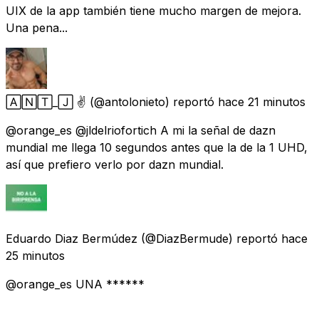
UIX de la app también tiene mucho margen de mejora.
Una pena...
🄰🄽🅃_🄹 ✌️
(@antolonieto) reportó
hace 21 minutos
@orange_es @jldelriofortich A mi la señal de dazn
mundial me llega 10 segundos antes que la de la 1 UHD,
así que prefiero verlo por dazn mundial.
Eduardo Diaz Bermúdez
(@DiazBermude) reportó
hace
25 minutos
@orange_es UNA ******