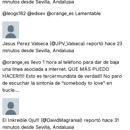
minutos
desde
Sevilla, Andalusia
@leogs182 @edisev @orange_es Lamentable
Jesus Perez Valseca
(@JPV_Valseca) reportó
hace 23
minutos
desde
Sevilla, Andalusia
@orange_es llevo 1 hora al teléfono para dar de baja
una línea asociada a internet. QUE MÁS PUEDO
HACER!!!!! Esto es tercermundista de verdad!! No paro
de escuchar la sintonía de “somebody to love” en
bucle....
El Inkreible Oju!!!
(@DavidMagranial) reportó
hace 31
minutos
desde
Sevilla, Andalusia