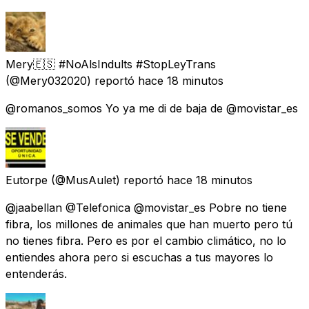
Mery🇪🇸 #NoAlsIndults #StopLeyTrans
(@Mery032020) reportó
hace 18 minutos
@romanos_somos Yo ya me di de baja de @movistar_es
Eutorpe
(@MusAulet) reportó
hace 18 minutos
@jaabellan @Telefonica @movistar_es Pobre no tiene
fibra, los millones de animales que han muerto pero tú
no tienes fibra. Pero es por el cambio climático, no lo
entiendes ahora pero si escuchas a tus mayores lo
entenderás.