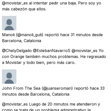
@movistar_es al intentar pedir una baja. Pero soy yo
más cabezón que ellos.
Manoli
(@manoli_guti) reportó
hace 31 minutos
desde
Barcelona, Catalonia
@ChelyDelgado @EstebanNavarroS @movistar_es Yo
con Orange también muchos problemas. He regresado
a Movistar y todo bien, pero más caro.
John From The Sea
(@juanseroman) reportó
hace 33
minutos
desde
Barcelona, Catalonia
@movistar_es Luego de 20 minutos me atendieron y
como se trata de un problema administrativo la