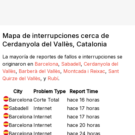
Mapa de interrupciones cerca de
Cerdanyola del Vallès, Catalonia
La mayoría de reportes de fallos e interrupciones se
originaron en
Barcelona
,
Sabadell
,
Cerdanyola del
Vallès
,
Barberà del Vallès
,
Montcada i Reixac
,
Sant
Quirze del Vallès
, y
Rubí
.
City
Problem Type
Report Time
Barcelona
Corte Total
hace 16 horas
Sabadell
Internet
hace 17 horas
Barcelona
Internet
hace 17 horas
Barcelona
Internet
hace 20 horas
Barcelona
Internet
hace 24 horas