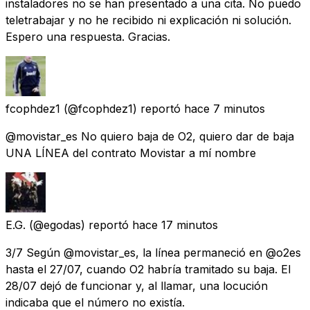
instaladores no se han presentado a una cita. No puedo
teletrabajar y no he recibido ni explicación ni solución.
Espero una respuesta. Gracias.
fcophdez1
(@fcophdez1) reportó
hace 7 minutos
@movistar_es No quiero baja de O2, quiero dar de baja
UNA LÍNEA del contrato Movistar a mí nombre
E.G.
(@egodas) reportó
hace 17 minutos
3/7 Según @movistar_es, la línea permaneció en @o2es
hasta el 27/07, cuando O2 habría tramitado su baja. El
28/07 dejó de funcionar y, al llamar, una locución
indicaba que el número no existía.