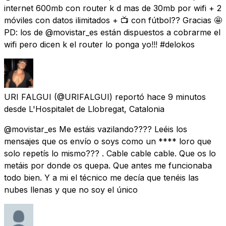
internet 600mb con router k d mas de 30mb por wifi + 2
móviles con datos ilimitados + 📺 con fútbol?? Gracias 🤩
PD: los de @movistar_es están dispuestos a cobrarme el
wifi pero dicen k el router lo ponga yo!!! #delokos
URI FALGUI
(@URIFALGUI) reportó
hace 9 minutos
desde
L'Hospitalet de Llobregat, Catalonia
@movistar_es Me estáis vazilando???? Leéis los
mensajes que os envío o soys como un **** loro que
solo repetís lo mismo??? . Cable cable cable. Que os lo
metáis por donde os quepa. Que antes me funcionaba
todo bien. Y a mi el técnico me decía que tenéis las
nubes llenas y que no soy el único