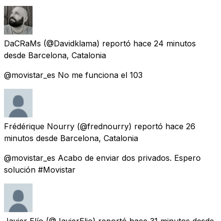
DaCRaMs
(@Davidklama) reportó
hace 24 minutos
desde
Barcelona, Catalonia
@movistar_es No me funciona el 103
Frédérique Nourry
(@frednourry) reportó
hace 26
minutos
desde
Barcelona, Catalonia
@movistar_es Acabo de enviar dos privados. Espero
solución #Movistar
Javier Elío
(@JavierElio) reportó
hace 31 minutos
desde