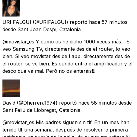
URI FALGUI
(@URIFALGUI) reportó
hace 57 minutos
desde
Sant Joan Despí, Catalonia
@movistar_es Y como os he dicho 1000 veces más... Si
veo Samsung TV, directamente des de el router, lo veo
bien. Si veo movistar des de l app, directamente des de
el router, se ve bien. Es cundo entra el amplificador y el
desco que va mal. Però no os enteráis!!!
David
(@Dherrera1974) reportó
hace 58 minutos
desde
Sant Feliu de Llobregat, Catalonia
@movistar_es Mis padres siguen sin tlf. En un mes han
tenido tlf una semana, después de resolver la primera
incidencia, es avería en la calle, de nuevo me reitero N