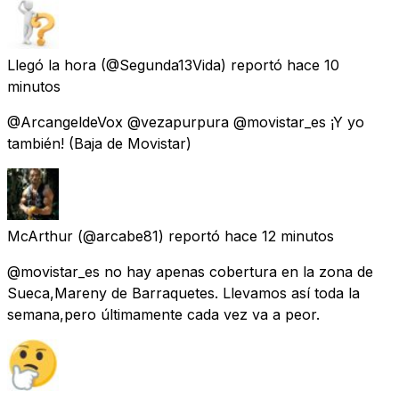
Llegó la hora
(@Segunda13Vida) reportó
hace 10
minutos
@ArcangeldeVox @vezapurpura @movistar_es ¡Y yo
también! (Baja de Movistar)
McArthur
(@arcabe81) reportó
hace 12 minutos
@movistar_es no hay apenas cobertura en la zona de
Sueca,Mareny de Barraquetes. Llevamos así toda la
semana,pero últimamente cada vez va a peor.