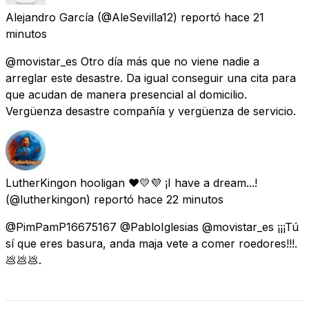
Alejandro García
(@AleSevilla12) reportó
hace 21
minutos
@movistar_es Otro día más que no viene nadie a
arreglar este desastre. Da igual conseguir una cita para
que acudan de manera presencial al domicilio.
Vergüenza desastre compañía y vergüenza de servicio.
LutherKingon hooligan ❤️💛💜 ¡I have a dream...!
(@lutherkingon) reportó
hace 22 minutos
@PimPamP16675167 @PabloIglesias @movistar_es ¡¡¡Tú
sí que eres basura, anda maja vete a comer roedores!!!.
💩💩💩.