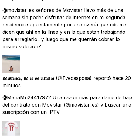
@movistar_es señores de Movistar llevo más de una
semana sin poder disfrutar de internet en mi segunda
residencia supuestamente por una avería que uds me
dicen que ahí en la línea y en la que están trabajando
para arreglarlo.. y luego que me querrán cobrar lo
mismo,solución?
𝕷𝖆𝖜𝖗𝖊𝖓𝖈𝖊, 𝖓𝖔 𝖊𝖑 𝖉𝖊 𝕬𝖗𝖆𝖇𝖎𝖆
(@Tvecasposa) reportó
hace 20
minutos
@MariaMu24417972 Una razón más para dame de baja
del contrato con Movistar (@movistar_es) y buscar una
suscripción con un IPTV