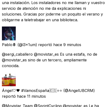
una instalación. Los instaladores no me llaman y vuestro
servicio de atención no me da explicaciones ni
soluciones. Gracias por joderme un poquito el verano y
obligarme a teletrabajar en una biblioteca.
Pablo🍍
(@l3x1um) reportó
hace 9 minutos
@sergi_caballero @movistar_es Es una estafa, no de
@movistar_es sino de un tercero, ampliamente
conocida.
Ángel🤍🖤 #VamosEspaña🇪🇸⭐⭐
(@AngelUBCRM)
reportó
hace 11 minutos
@Movistar_Team @SprintCycling @movistar_es Le ha