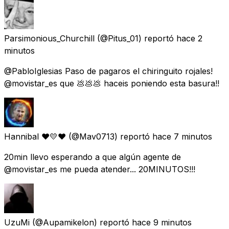
Parsimonious_Churchill
(@Pitus_01) reportó
hace 2
minutos
@PabloIglesias Paso de pagaros el chiringuito rojales!
@movistar_es que 💩💩💩 haceis poniendo esta basura!!
Hannibal ❤💛❤
(@Mav0713) reportó
hace 7 minutos
20min llevo esperando a que algún agente de
@movistar_es me pueda atender... 20MINUTOS!!!
UzuMi
(@Aupamikelon) reportó
hace 9 minutos