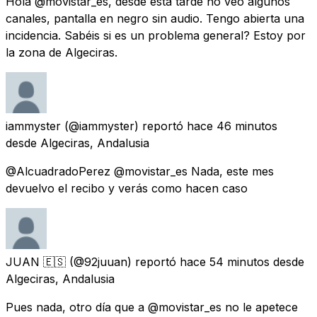
Hola @movistar_es, desde esta tarde no veo algunos
canales, pantalla en negro sin audio. Tengo abierta una
incidencia. Sabéis si es un problema general? Estoy por
la zona de Algeciras.
iammyster
(@iammyster) reportó
hace 46 minutos
desde
Algeciras, Andalusia
@AlcuadradoPerez @movistar_es Nada, este mes
devuelvo el recibo y verás como hacen caso
JUAN 🇪🇸
(@92juuan) reportó
hace 54 minutos
desde
Algeciras, Andalusia
Pues nada, otro día que a @movistar_es no le apetece