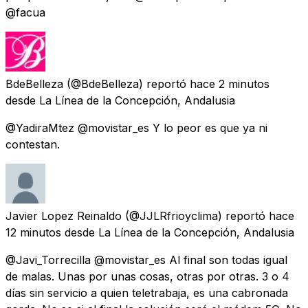
@facua
BdeBelleza
(@BdeBelleza) reportó
hace 2 minutos
desde
La Línea de la Concepción, Andalusia
@YadiraMtez @movistar_es Y lo peor es que ya ni
contestan.
Javier Lopez Reinaldo
(@JJLRfrioyclima) reportó
hace
12 minutos
desde
La Línea de la Concepción, Andalusia
@Javi_Torrecilla @movistar_es Al final son todas igual
de malas. Unas por unas cosas, otras por otras. 3 o 4
días sin servicio a quien teletrabaja, es una cabronada